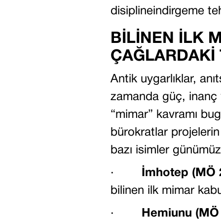
disiplineindirgeme teh
BİLİNEN İLK 
ÇAĞLARDAKİ TE
Antik uygarlıklar, anıt
zamanda güç, inanç ve
“mimar” kavramı bugün
bürokratlar projeler
bazı isimler günümüze
·
İmhotep (MÖ 27
bilinen ilk mimar kabul
·
Hemiunu (MÖ 2