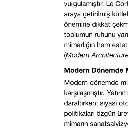
vurgulamıştır. Le Co
araya getirilmiş kütle
önemine dikkat çekmi
toplumun ruhunu yan
mimarlığın hem esteti
(
Modern Architecture:
Modern Dönemde Mi
Modern dönemde mimar
karşılaşmıştır. Yatırı
daraltırken; siyasi ot
politikaları özgün üre
mimarın sanatsalvizyo