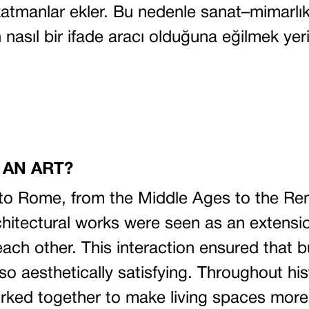
katmanlar ekler. Bu nedenle sanat–mimarlık
nasıl bir ifade aracı olduğuna eğilmek yeri
 AN ART?
to Rome, from the Middle Ages to the Ren
chitectural works were seen as an extensio
each other. This interaction ensured that 
lso aesthetically satisfying. Throughout his
rked together to make living spaces more l