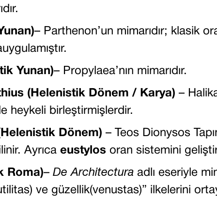
dır.
 Yunan)
– Parthenon’un mimarıdır; klasik or
auygulamıştır.
tik Yunan)
– Propylaea’nın mimarıdır.
thius (Helenistik Dönem / Karya)
– Halik
e heykeli birleştirmişlerdir.
Helenistik Dönem)
– Teos Dionysos Tapı
linir. Ayrıca
eustylos
oran sistemini geliştir
ik Roma)
–
De Architectura
adlı eseriyle mim
 (utilitas) ve güzellik(venustas)” ilkelerini o