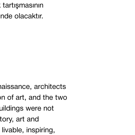
 tartışmasının
nde olacaktır.
aissance, architects
n of art, and the two
buildings were not
tory, art and
ivable, inspiring,