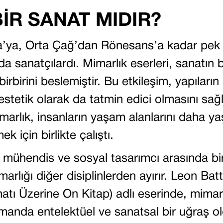
İR SANAT MIDIR?
a’ya, Orta Çağ’dan Rönesans’a kadar pe
 sanatçılardı. Mimarlık eserleri, sanatın b
 birbirini beslemiştir. Bu etkileşim, yapılar
stetik olarak da tatmin edici olmasını sağla
rlık, insanların yaşam alanlarını daha yaşa
k için birlikte çalıştı.
, mühendis ve sosyal tasarımcı arasında bi
arlığı diğer disiplinlerden ayırır. Leon Bat
atı Üzerine On Kitap) adlı eserinde, mimarl
amanda entelektüel ve sanatsal bir uğraş 