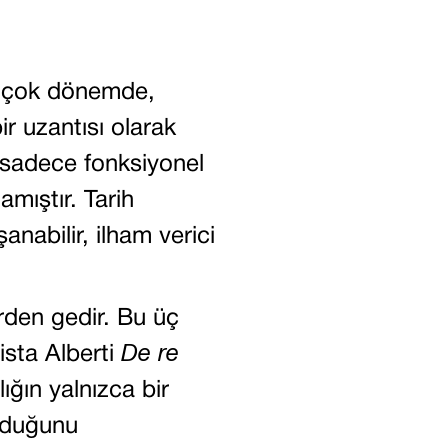
A
k çok dönemde,
ir uzantısı olarak
ın sadece fonksiyonel
mıştır. Tarih
nabilir, ilham verici
rden gedir. Bu üç
tista Alberti
De re
ığın yalnızca bir
olduğunu