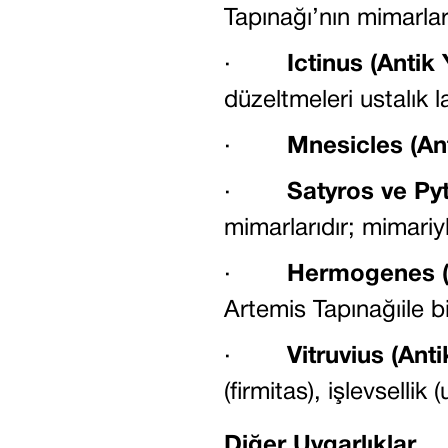
Tapınağı’nın mimarları
·
Ictinus (Antik
düzeltmeleri ustalık l
·
Mnesicles (An
·
Satyros ve Py
mimarlarıdır; mimariyl
·
Hermogenes (
Artemis Tapınağıile bi
·
Vitruvius (Ant
(firmitas), işlevsellik
Diğer Uygarlıklar