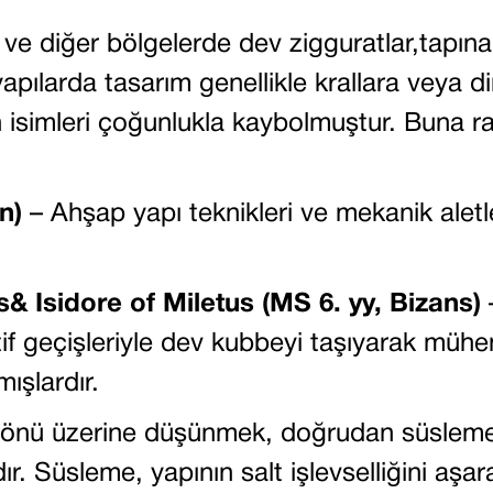
 diğer bölgelerde dev zigguratlar,tapınak
apılarda tasarım genellikle krallara veya din
n isimleri çoğunlukla kaybolmuştur. Buna r
n)
– Ahşap yapı teknikleri ve mekanik aletle
s& Isidore of Miletus (MS 6. yy, Bizans)
if geçişleriyle dev kubbeyi taşıyarak mühend
ışlardır.
 yönü üzerine düşünmek, doğrudan süsleme
ıdır. Süsleme, yapının salt işlevselliğini aşa