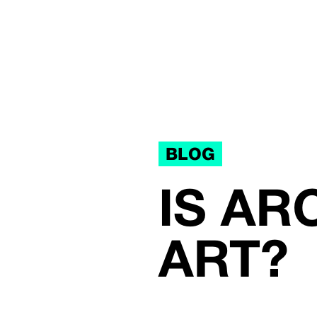
BLOG
IS AR
ART?