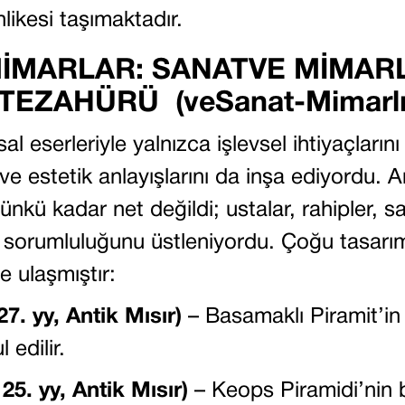
likesi taşımaktadır.
MİMARLAR: SANATVE MİMARL
ZAHÜRÜ (veSanat-Mimarlık İ
sal eserleriyle yalnızca işlevsel ihtiyaçların
 estetik anlayışlarını da inşa ediyordu. A
kü kadar net değildi; ustalar, rahipler, sa
in sorumluluğunu üstleniyordu. Çoğu tasar
 ulaşmıştır:
. yy, Antik Mısır)
– Basamaklı Piramit’in 
 edilir.
5. yy, Antik Mısır)
– Keops Piramidi’nin 