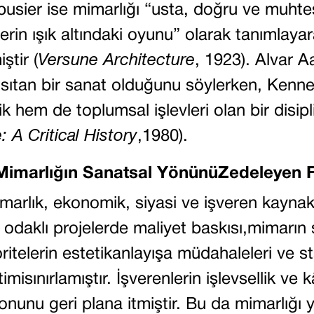
rbusier ise mimarlığı “usta, doğru ve muht
lerin ışık altındaki oyunu” olarak tanımlaya
ştir (
Versune Architecture
, 1923). Alvar Aa
sıtan bir sanat olduğunu söylerken, Kenn
k hem de toplumsal işlevleri olan bir disi
 A Critical History
,1980).
marlığın Sanatsal YönünüZedeleyen F
lık, ekonomik, siyasi ve işveren kaynaklı
m odaklı projelerde maliyet baskısı,mimarın 
oritelerin estetikanlayışa müdahaleleri ve s
timisınırlamıştır. İşverenlerin işlevsellik ve
nunu geri plana itmiştir. Bu da mimarlığı y