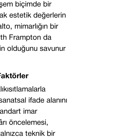
eşem biçimde bir
rak estetik değerlerin
lto, mimarlığın bir
eth Frampton da
plin olduğunu savunur
aktörler
kısıtlamalarla
sanatsal ifade alanını
tandart imar
 kârı öncelemesi,
alnızca teknik bir