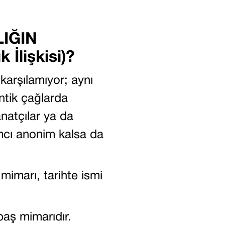
IĞIN
lişkisi)?
ı karşılamıyor; aynı
ntik çağlarda
natçılar ya da
ımcı anonim kalsa da
mimarı, tarihte ismi
baş mimarıdır.