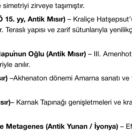
simetriyi zirveye taşımıştır.
15. yy, Antik Mısır)
– Kraliçe Hatşepsut’
. Teraslı yapısı ve zarif sütunlarıyla yenilik
pu’nun Oğlu (Antik Mısır)
– III. Amenhot
le anılır.
ır)
–Akhenaton dönemi Amarna sanatı ve t
sır)
– Karnak Tapınağı genişletmeleri ve kra
e Metagenes (Antik Yunan / İyonya)
– Ef