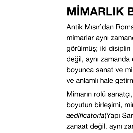
MİMARLIK B
Antik Mısır’dan Rom
mimarlar aynı zamanda
görülmüş; iki disiplin
değil, aynı zamanda e
boyunca sanat ve mima
ve anlamlı hale getirme
Mimarın rolü sanatçı
boyutun birleşimi, mim
aedificatoria
(Yapı San
zanaat değil, aynı z