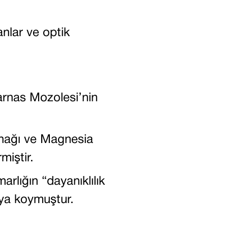
anlar ve optik
arnas Mozolesi’nin
Ab
nağı ve Magnesia
Te
miştir.
Aw
arlığın “dayanıklılık
Ca
rtaya koymuştur.