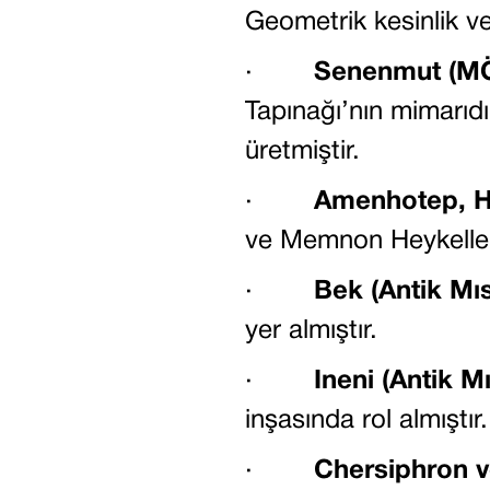
Geometrik kesinlik ve 
·
Senenmut (MÖ 
Tapınağı’nın mimarıdır
üretmiştir.
·
Amenhotep, Ha
ve Memnon Heykelleriy
·
Bek (Antik Mıs
yer almıştır.
·
Ineni (Antik Mı
inşasında rol almıştır.
·
Chersiphron v