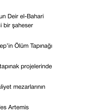
un Deir el-Bahari
çi bir şaheser
ep’in Ölüm Tapınağı
apınak projelerinde
liyet mezarlarının
es Artemis