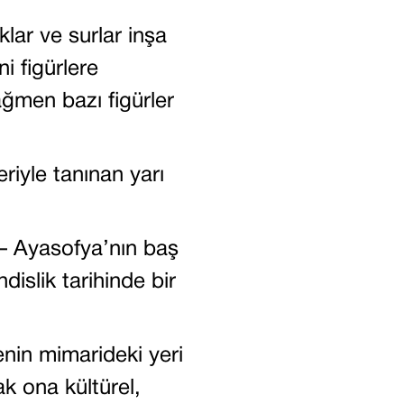
Co
lar ve surlar inşa
i figürlere
ağmen bazı figürler
riyle tanınan yarı
– Ayasofya’nın baş
islik tarihinde bir
nin mimarideki yeri
rak ona kültürel,